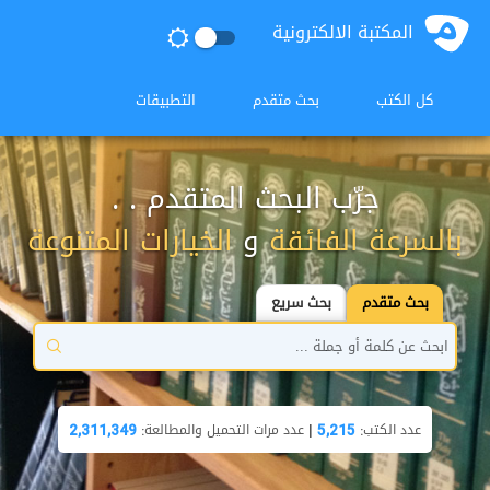
المكتبة الالكترونية
كل الكتب
بحث متقدم
التطبيقات
جرّب البحث المتقدم . .
بالسرعة الفائقة
و
الخيارات المتنوعة
بحث متقدم
بحث سريع
عدد الكتب:
5,215
|
عدد مرات التحميل والمطالعة:
2,311,349