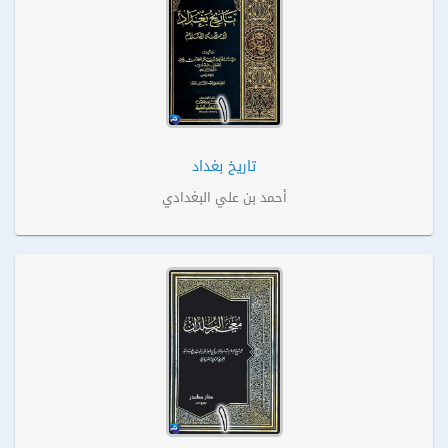
تاريخ بغداد
أحمد بن علي البغدادي